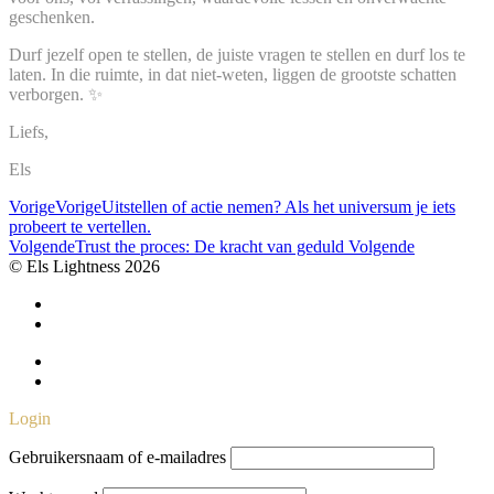
geschenken.
Durf jezelf open te stellen, de juiste vragen te stellen en durf los te
laten. In die ruimte, in dat niet-weten, liggen de grootste schatten
verborgen. ✨
Liefs,
Els
Vorige
Vorige
Uitstellen of actie nemen? Als het universum je iets
probeert te vertellen.
Volgende
Trust the proces: De kracht van geduld
Volgende
© Els Lightness 2026
Algemene voorwaarden
Privacy beleid
Algemene voorwaarden
Privacy beleid
Login
Gebruikersnaam of e-mailadres