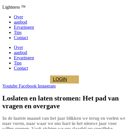
Ga
Lightness ™
naar
Over
de
aanbod
inhoud
Ervaringen
Tips
Contact
Over
aanbod
Ervaringen
Tips
Contact
LOGIN
Youtube
Facebook
Instagram
Loslaten en laten stromen: Het pad van
vragen en overgave
In de laatste maand van het jaar blikken we terug en voelen we
naar voren, naar waar we ons hart in het nieuwe jaar voor
willen openen. Vaak richten we ons daarbij op specifieke