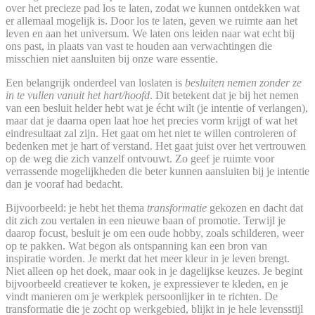
over het precieze pad los te laten, zodat we kunnen ontdekken wat
er allemaal mogelijk is. Door los te laten, geven we ruimte aan het
leven en aan het universum. We laten ons leiden naar wat echt bij
ons past, in plaats van vast te houden aan verwachtingen die
misschien niet aansluiten bij onze ware essentie.
Een belangrijk onderdeel van loslaten is
besluiten nemen zonder ze
in te vullen vanuit het hart/hoofd
. Dit betekent dat je bij het nemen
van een besluit helder hebt wat je écht wilt (je intentie of verlangen),
maar dat je daarna open laat hoe het precies vorm krijgt of wat het
eindresultaat zal zijn. Het gaat om het niet te willen controleren of
bedenken met je hart of verstand. Het gaat juist over het vertrouwen
op de weg die zich vanzelf ontvouwt. Zo geef je ruimte voor
verrassende mogelijkheden die beter kunnen aansluiten bij je intentie
dan je vooraf had bedacht.
Bijvoorbeeld: je hebt het thema
transformatie
gekozen en dacht dat
dit zich zou vertalen in een nieuwe baan of promotie. Terwijl je
daarop focust, besluit je om een oude hobby, zoals schilderen, weer
op te pakken. Wat begon als ontspanning kan een bron van
inspiratie worden. Je merkt dat het meer kleur in je leven brengt.
Niet alleen op het doek, maar ook in je dagelijkse keuzes. Je begint
bijvoorbeeld creatiever te koken, je expressiever te kleden, en je
vindt manieren om je werkplek persoonlijker in te richten. De
transformatie die je zocht op werkgebied, blijkt in je hele levensstijl