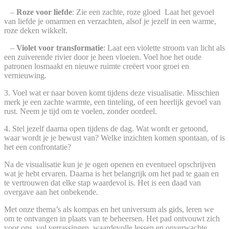
–
Roze voor liefde
: Zie een zachte, roze gloed Laat het gevoel
van liefde je omarmen en verzachten, alsof je jezelf in een warme,
roze deken wikkelt.
–
Violet voor transformatie
: Laat een violette stroom van licht als
een zuiverende rivier door je heen vloeien. Voel hoe het oude
patronen losmaakt en nieuwe ruimte creëert voor groei en
vernieuwing.
3. Voel wat er naar boven komt tijdens deze visualisatie. Misschien
merk je een zachte warmte, een tinteling, of een heerlijk gevoel van
rust. Neem je tijd om te voelen, zonder oordeel.
4. Stel jezelf daarna open tijdens de dag. Wat wordt er getoond,
waar wordt je je bewust van? Welke inzichten komen spontaan, of is
het een confrontatie?
Na de visualisatie kun je je ogen openen en eventueel opschrijven
wat je hebt ervaren. Daarna is het belangrijk om het pad te gaan en
te vertrouwen dat elke stap waardevol is. Het is een daad van
overgave aan het onbekende.
Met onze thema’s als kompas en het universum als gids, leren we
om te ontvangen in plaats van te beheersen. Het pad ontvouwt zich
voor ons, vol verrassingen, waardevolle lessen en onverwachte