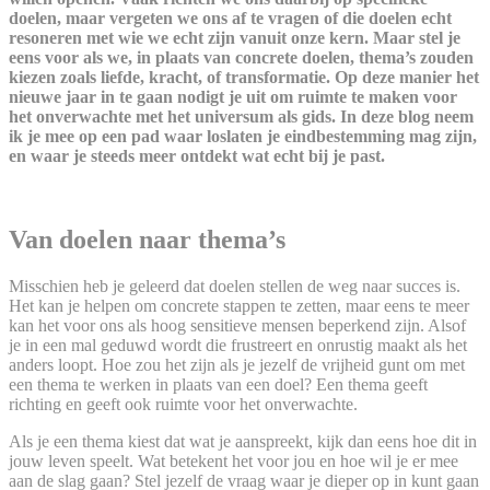
doelen, maar vergeten we ons af te vragen of die doelen echt
resoneren met wie we echt zijn vanuit onze kern. Maar stel je
eens voor als we, in plaats van concrete doelen, thema’s zouden
kiezen zoals liefde, kracht, of transformatie. Op deze manier het
nieuwe jaar in te gaan nodigt je uit om ruimte te maken voor
het onverwachte met het universum als gids. In deze blog neem
ik je mee op een pad waar loslaten je eindbestemming mag zijn,
en waar je steeds meer ontdekt wat echt bij je past.
.
Van doelen naar thema’s
Misschien heb je geleerd dat doelen stellen de weg naar succes is.
Het kan je helpen om concrete stappen te zetten, maar eens te meer
kan het voor ons als hoog sensitieve mensen beperkend zijn. Alsof
je in een mal geduwd wordt die frustreert en onrustig maakt als het
anders loopt. Hoe zou het zijn als je jezelf de vrijheid gunt om met
een thema te werken in plaats van een doel? Een thema geeft
richting en geeft ook ruimte voor het onverwachte.
Als je een thema kiest dat wat je aanspreekt, kijk dan eens hoe dit in
jouw leven speelt. Wat betekent het voor jou en hoe wil je er mee
aan de slag gaan? Stel jezelf de vraag waar je dieper op in kunt gaan